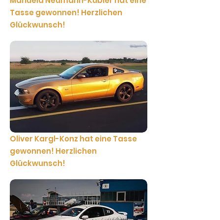
Manuela Neumann-Kübler hat eine
Tasse gewonnen! Herzlichen
Glückwunsch!
Oliver Kargl-Konz hat eine Tasse
gewonnen! Herzlichen
Glückwunsch!