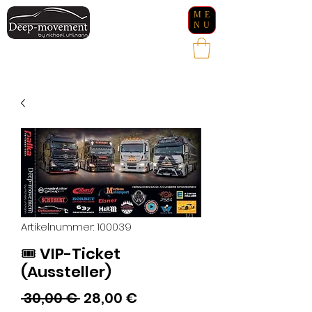
ME
NU
Artikelnummer: 100039
🎟️ VIP-Ticket
(Aussteller)
Standardpreis
Sale-
 30,00 € 
28,00 €