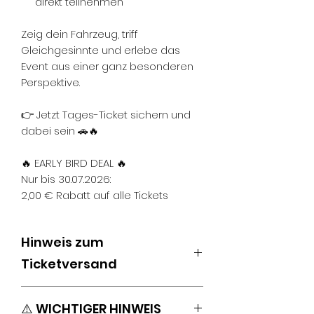
direkt teilnehmen
Zeig dein Fahrzeug, triff
Gleichgesinnte und erlebe das
Event aus einer ganz besonderen
Perspektive.
👉 Jetzt Tages-Ticket sichern und
dabei sein 🚗🔥
🔥 EARLY BIRD DEAL 🔥
Nur bis 30.07.2026:
2,00 € Rabatt auf alle Tickets
Hinweis zum
Ticketversand
Bitte beachte:
⚠️ WICHTIGER HINWEIS
Beim Kauf handelt es sich
um ein