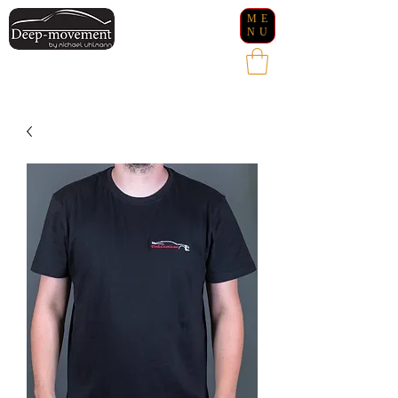
ME
NU