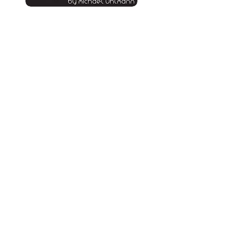
unsere E-Mail:
info.deep-movement@t-online.de >
Menü:
Projekte >
Veranstaltungen >
Contests >
Tuningratgeber >
Motto >
Über Uns >
Impressum >
Datenschutz >
AGB´s >