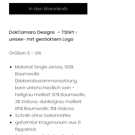
In den Warenkorb
DokCamaro Designs – TShirt -
unisex- mit gesticktem Logo
Größen: S – XXL
Material: Single Jersey, 100%
Baumwolle
(Materialzusammensetzung
kann unterschiedlich sein –
hellgrau melliert: 97% Baumwolle,
3% Viskose, dunkelgrau melliert:
85% Baumwolle, 15% Viskose
Schnitt ohne Seitennähte
geformter Kragensaum aus 1:1
Rippstrick