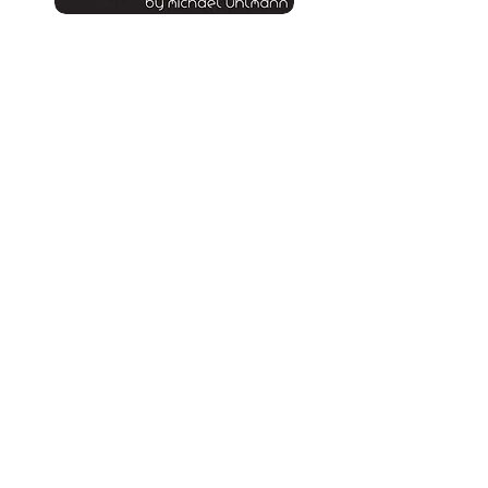
unsere E-Mail:
info.deep-movement@t-online.de >
Menü:
Projekte >
Veranstaltungen >
Contests >
Tuningratgeber >
Motto >
Über Uns >
Impressum >
Datenschutz >
AGB´s >