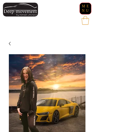
ME
NU