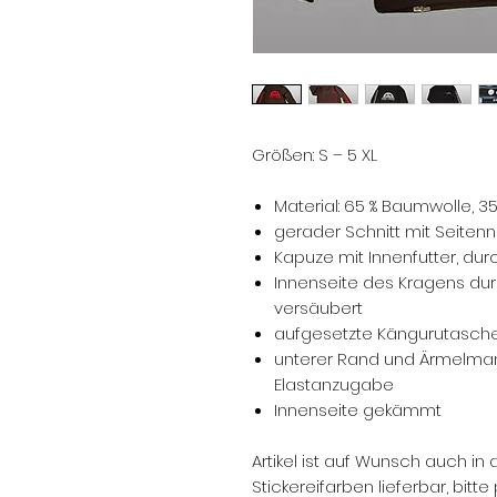
Größen: S – 5 XL
Material: 65 % Baumwolle, 35
gerader Schnitt mit Seiten
Kapuze mit Innenfutter, d
Innenseite des Kragens du
versäubert
aufgesetzte Kängurutasch
unterer Rand und Ärmelmans
Elastanzugabe
Innenseite gekämmt
Artikel ist auf Wunsch auch i
Stickereifarben lieferbar, bitte