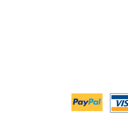
Projekte >
Contest
Veranstaltungen
>
Über Uns >
AGB´s 
Datenschutz >