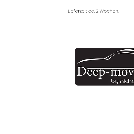
Lieferzeit ca. 2 Wochen.
unsere E-Mail:
info.deep-movement@t-
Menü: