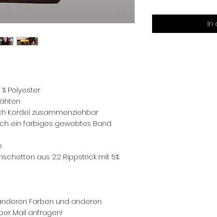
In
 % Polyester
nähten
urch Kordel zusammenziehbar
rch ein farbiges gewebtes Band
e
chetten aus 2:2 Rippstrick mit 5%
n anderen Farben und anderen
 per Mail anfragen!