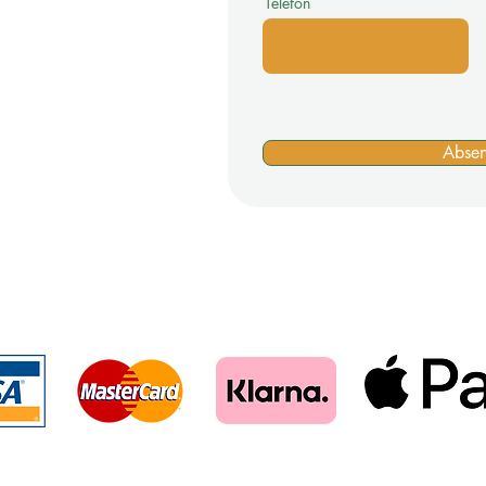
Telefon
s >
Motto >
Tuningratgeber >
Abse
>
Impressum >
Zahlungsmöglichkeiten für unseren Shop: