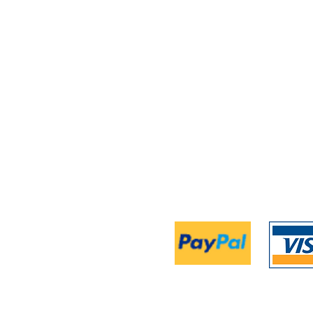
Projekte >
Contest
Veranstaltungen
>
Über Uns >
AGB´s 
Datenschutz >