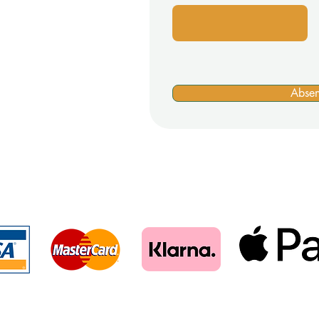
s >
Motto >
Tuningratgeber >
Abse
>
Impressum >
Zahlungsmöglichkeiten für unseren Shop: