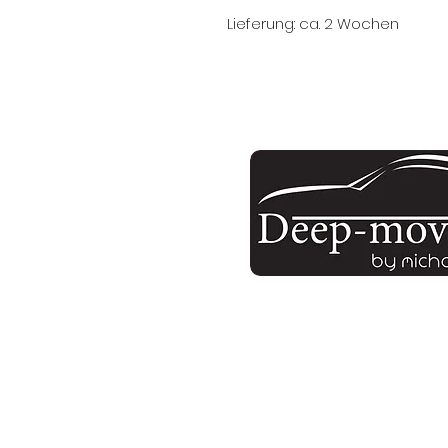
Lieferung: ca. 2 Wochen
unsere E-Mail:
info.deep-movement@t-
Menü: