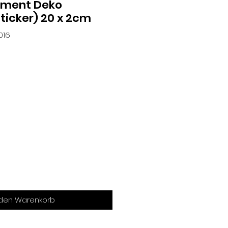
ment Deko
Sticker) 20 x 2cm
016
 den Warenkorb