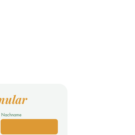
mular
Nachname