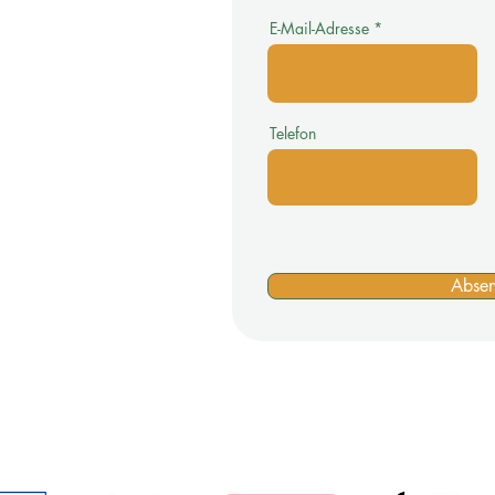
online.de >
E-Mail-Adresse
Telefon
s >
Motto >
Tuningratgeber >
Abse
>
Impressum >
Zahlungsmöglichkeiten für unseren Shop: