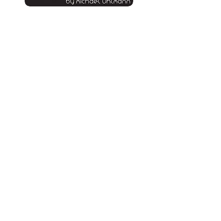
unsere E-Mail:
info.deep-movement@t-online.de >
Menü:
Projekte >
Veranstaltungen >
Contests >
Tuningratgeber >
Motto >
Über Uns >
Impressum >
Datenschutz >
AGB´s >