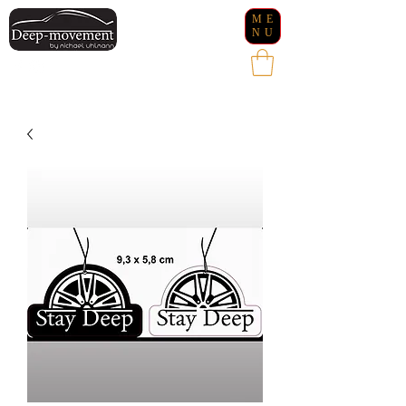
ME
NU